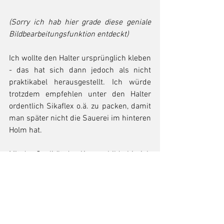
(Sorry ich hab hier grade diese geniale 
Bildbearbeitungsfunktion entdeckt)
Ich wollte den Halter ursprünglich kleben 
- das hat sich dann jedoch als nicht 
praktikabel herausgestellt. Ich würde 
trotzdem empfehlen unter den Halter 
ordentlich Sikaflex o.ä. zu packen, damit 
man später nicht die Sauerei im hinteren 
Holm hat. 
Mit der Qualität des Kamerabilds bin ich 
sehr zufrieden, allerdings stößt auch 
diese Kamera (Wie wohl die meisten) bei 
Regen an ihre Grenzen. 
Hier noch eine Kurzfassung: