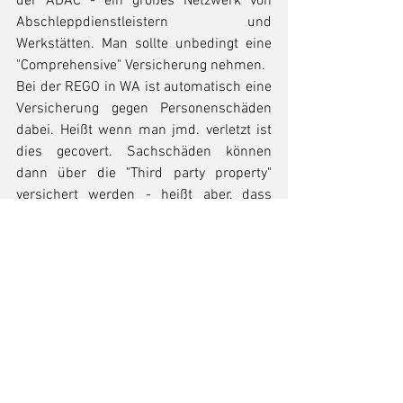
der ADAC - ein großes Netzwerk von 
Abschleppdienstleistern und 
Werkstätten. Man sollte unbedingt eine 
"Comprehensive" Versicherung nehmen. 
Bei der REGO in WA ist automatisch eine 
Versicherung gegen Personenschäden 
dabei. Heißt wenn man jmd. verletzt ist 
dies gecovert. Sachschäden können 
dann über die "Third party property" 
versichert werden - heißt aber, dass 
Schäden am eigenen Auto nicht 
übernommen werden. Dies spielt 
insbesondere dann eine Rolle, wenn man 
einen Unfall hat bei dem man nicht der 
Verursacher ist und das eigene Auto 
trotzdem Schrott ist. Hier zahlt dann die 
eigene "Comprehensive" und holt sich 
später das Geld vom Unfallverursacher - 
egal ob dieser nicht versichert, Third 